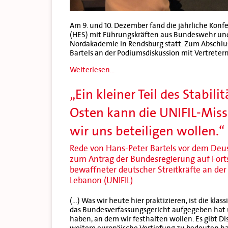
Am 9. und 10. Dezember fand die jährliche Kon
(HES) mit Führungskräften aus Bundeswehr und
Nordakademie in Rendsburg statt. Zum Abschlu
Bartels an der Podiumsdiskussion mit Vertreter
Weiterlesen...
„Ein kleiner Teil des Stabil
Osten kann die UNIFIL-Missi
wir uns beteiligen wollen.“
Rede von Hans-Peter Bartels vor dem Deu
zum Antrag der Bundesregierung auf Fort
bewaffneter deutscher Streitkräfte an der
Lebanon (UNIFIL)
(…) Was wir heute hier praktizieren, ist die kla
das Bundesverfassungsgericht aufgegeben hat u
haben, an dem wir festhalten wollen. Es gibt Di
weitere europäische Vertiefung zu bedeuten ha