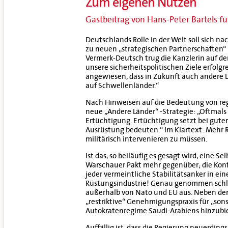
Zum eigenen Nutzen
Gastbeitrag von Hans-Peter Bartels fü
Deutschlands Rolle in der Welt soll sich n
zu neuen „strategischen Partnerschaften“
Vermerk-Deutsch trug die Kanzlerin auf
unsere sicherheitspolitischen Ziele erfolgr
angewiesen, dass in Zukunft auch andere 
auf Schwellenländer.“
Nach Hinweisen auf die Bedeutung von regi
neue „Andere Länder“ -Strategie: „Oftmals
Ertüchtigung. Ertüchtigung setzt bei gute
Ausrüstung bedeuten.“ Im Klartext: Mehr R
militärisch intervenieren zu müssen.
Ist das, so beiläufig es gesagt wird, eine S
Warschauer Pakt mehr gegenüber; die Konfl
jeder vermeintliche Stabilitätsanker in 
Rüstungsindustrie! Genau genommen schli
außerhalb von Nato und EU aus. Neben den
„restriktive“ Genehmigungspraxis für „sons
Autokratenregime Saudi-Arabiens hinzubieg
Auffällig ist, dass die Regierung neuerdin