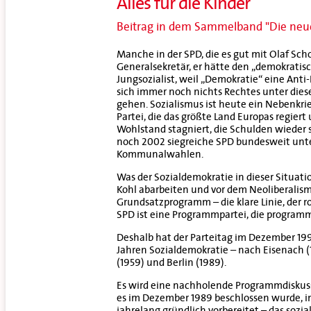
Alles für die Kinder
Beitrag in dem Sammelband "Die neu
Manche in der SPD, die es gut mit Olaf Sch
Generalsekretär, er hätte den „demokratis
Jungsozialist, weil „Demokratie“ eine Anti
sich immer noch nichts Rechtes unter diese
gehen. Sozialismus ist heute ein Nebenkri
Partei, die das größte Land Europas regier
Wohlstand stagniert, die Schulden wieder 
noch 2002 siegreiche SPD bundesweit unte
Kommunalwahlen.
Was der Sozialdemokratie in dieser Situati
Kohl abarbeiten und vor dem Neoliberalismu
Grundsatzprogramm – die klare Linie, der r
SPD ist eine Programmpartei, die programm
Deshalb hat der Parteitag im Dezember 19
Jahren Sozialdemokratie – nach Eisenach (186
(1959) und Berlin (1989).
Es wird eine nachholende Programmdiskussi
es im Dezember 1989 beschlossen wurde, in 
jahrelang gründlich vorbereitet – das so