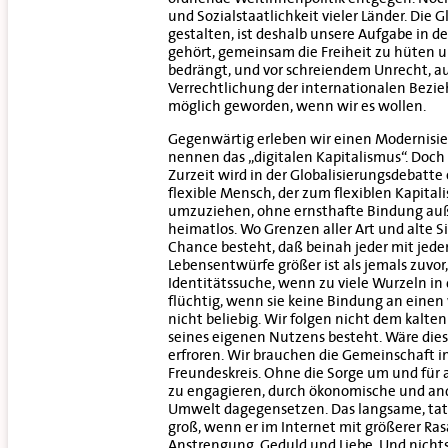
und Sozialstaatlichkeit vieler Länder. Die
gestalten, ist deshalb unsere Aufgabe in 
gehört, gemeinsam die Freiheit zu hüten 
bedrängt, und vor schreiendem Unrecht, au
Verrechtlichung der internationalen Bezie
möglich geworden, wenn wir es wollen.
Gegenwärtig erleben wir einen Modernisier
nennen das „digitalen Kapitalismus“. Doch 
Zurzeit wird in der Globalisierungsdebatte 
flexible Mensch, der zum flexiblen Kapitalis
umzuziehen, ohne ernsthafte Bindung außer
heimatlos. Wo Grenzen aller Art und alte Si
Chance besteht, daß beinah jeder mit jedem 
Lebensentwürfe größer ist als jemals zuvor
Identitätssuche, wenn zu viele Wurzeln in
flüchtig, wenn sie keine Bindung an einen
nicht beliebig. Wir folgen nicht dem kalt
seines eigenen Nutzens besteht. Wäre die
erfroren. Wir brauchen die Gemeinschaft i
Freundeskreis. Ohne die Sorge um und für a
zu engagieren, durch ökonomische und and
Umwelt dagegensetzen. Das langsame, tatsä
groß, wenn er im Internet mit größerer Ra
Anstrengung, Geduld und Liebe. Und nichts i