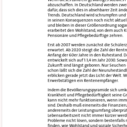
abzuschaffen. In Deutschland werden zwei 
dafür, dass sich dies in absehbarer Zeit ä
Trends. Deutschland wird schrumpfen und ve
in seinen Konsequenzen noch nicht aktuell
und bleiben in dieser Größenordnung sogar 
erarbeitet den Wohlstand, von dem auch Ki
Pensionäre und Pflegebedürftige zehren.
Erst ab 2007 werden zunächst die Schüler
erwartet. Ab 2020 steigt die Zahl der Ren
Anfang der 60er Jahre in den Ruhestand. Da
entwickelt sich auf 1:1,4 im Jahr 2030. So
Zukunft sind längst geboren. Nur Seuchen 
schon läßt sich die Zahl der Neuruheständ
erblicken gerade jetzt das Licht der Welt.
Erwerbstätigen ein Rentenempfänger.
Indem die Bevölkerungspyramide sich umkehrt
Krankheit und Pflegebedürftigkeit seine Gr
kann nicht mehr funktionieren, wenn imme
sind. Deshalb muß einerseits die Finanzier
andererseits der Leistungsumfang überprüf
Lebensarbeitszeit nicht immer kürzer wer
Probleme nicht lösen, sondern bestenfalls 
finden, wie Wohlstand und soziale Sicherh