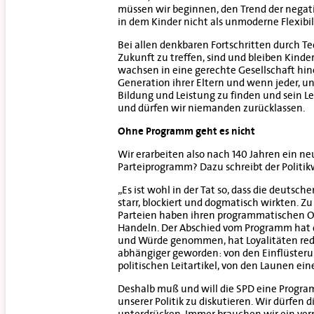
müssen wir beginnen, den Trend der negat
in dem Kinder nicht als unmoderne Flexibil
Bei allen denkbaren Fortschritten durch Te
Zukunft zu treffen, sind und bleiben Kinder,
wachsen in eine gerechte Gesellschaft hinei
Generation ihrer Eltern und wenn jeder, un
Bildung und Leistung zu finden und sein 
und dürfen wir niemanden zurücklassen.
Ohne Programm geht es nicht
Wir erarbeiten also nach 140 Jahren ein n
Parteiprogramm? Dazu schreibt der Politik
„Es ist wohl in der Tat so, dass die deutsc
starr, blockiert und dogmatisch wirkten. Zu
Parteien haben ihren programmatischen Ort 
Handeln. Der Abschied vom Programm hat die
und Würde genommen, hat Loyalitäten reduz
abhängiger geworden: von den Einflüster
politischen Leitartikel, von den Launen ei
Deshalb muß und will die SPD eine Program
unserer Politik zu diskutieren. Wir dürfen 
unterdrücken. Immer brauchen wir ein ver