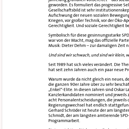
geworden. Es formuliert das progressive Sel
Gesellschaftsbild ist sehr institutionensk
Aufschwung der neuen sozialen Bewegungen 
Kriegen, vor großer Technik, vor der Öko-Ap
Gerechtigkeit. Und soziale Gerechtigkeit b
Symbolisch für diese gesinnungsstarke SPD,
war von der Macht, mag das offizielle Par
Musik: Dieter Dehm – zur damaligen Zeit no
Und sind wir schwach, und sind wir klein, 
Seit 1989 hat sich vieles verändert. Die 
hat seit zehn Jahren auch ein paar neue P
Warum wurde da nicht gleich ein neues, d
die ganzen 90er Jahre über zu sehr beschä
„Enkel“-Elite. In diesen Jahren sind Oskar
Kanzlerkandidaten nominiert und jeweils z
acht Personalentscheidungen, die jeweils 
Regierungswechsel hat endlich stattgefun
Gerhard Schröder ist heute der am längst
Schmidt, der am längsten amtierende SPD-Ka
Programmarbeit.