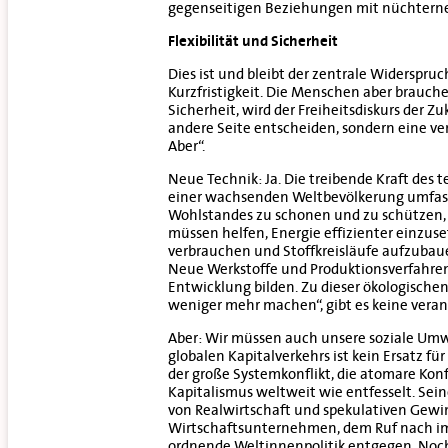
gegenseitigen Beziehungen mit nüchtern
Flexibilität und Sicherheit
Dies ist und bleibt der zentrale Widerspruc
Kurzfristigkeit. Die Menschen aber brauchen
Sicherheit, wird der Freiheitsdiskurs der Zu
andere Seite entscheiden, sondern eine ver
Aber“.
Neue Technik: Ja. Die treibende Kraft des 
einer wachsenden Weltbevölkerung umfass
Wohlstandes zu schonen und zu schützen, 
müssen helfen, Energie effizienter einzu
verbrauchen und Stoffkreisläufe aufzubauen
Neue Werkstoffe und Produktionsverfahren
Entwicklung bilden. Zu dieser ökologischen 
weniger mehr machen“, gibt es keine veran
Aber: Wir müssen auch unsere soziale Umwel
globalen Kapitalverkehrs ist kein Ersatz fü
der große Systemkonflikt, die atomare Kon
Kapitalismus weltweit wie entfesselt. Se
von Realwirtschaft und spekulativen Gewi
Wirtschaftsunternehmen, dem Ruf nach imm
ordnende Weltinnenpolitik entgegen. Noc