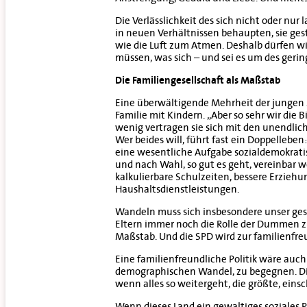
Die Verlässlichkeit des sich nicht oder nu
in neuen Verhältnissen behaupten, sie ges
wie die Luft zum Atmen. Deshalb dürfen wi
müssen, was sich – und sei es um des gering
Die Familiengesellschaft als Maßstab
Eine überwältigende Mehrheit der jungen 
Familie mit Kindern. „Aber so sehr wir die 
wenig vertragen sie sich mit den unendlic
Wer beides will, führt fast ein Doppelleben
eine wesentliche Aufgabe sozialdemokratis
und nach Wahl, so gut es geht, vereinbar 
kalkulierbare Schulzeiten, bessere Erzie
Haushaltsdienstleistungen.
Wandeln muss sich insbesondere unser ges
Eltern immer noch die Rolle der Dummen zuw
Maßstab. Und die SPD wird zur familienfre
Eine familienfreundliche Politik wäre auc
demographischen Wandel, zu begegnen. Die D
wenn alles so weitergeht, die größte, eins
Wenn dieses Land ein gewaltiges soziales Pr