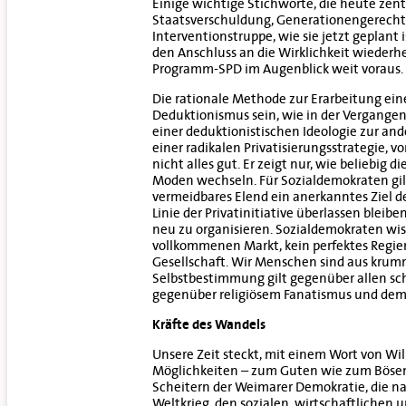
Einige wichtige Stichworte, die heute zent
Staatsverschuldung, Generationengerecht
Interventionstruppe, wie sie jetzt geplant
den Anschluss an die Wirklichkeit wiederher
Programm-SPD im Augenblick weit voraus. 
Die rationale Methode zur Erarbeitung ein
Deduktionismus sein, wie in der Vergangenh
einer deduktionistischen Ideologie zur an
einer radikalen Privatisierungsstrategie, 
nicht alles gut. Er zeigt nur, wie beliebig
Moden wechseln. Für Sozialdemokraten gilt,
vermeidbares Elend ein anerkanntes Ziel der
Linie der Privatinitiative überlassen ble
neu zu organisieren. Sozialdemokraten wis
vollkommenen Markt, kein perfektes Regie
Gesellschaft. Wir Menschen sind aus krumme
Selbstbestimmung gilt gegenüber allen sc
gegenüber religiösem Fanatismus und dem
Kräfte des Wandels
Unsere Zeit steckt, mit einem Wort von Will
Möglichkeiten – zum Guten wie zum Bösen. 
Scheitern der Weimarer Demokratie, die nat
Weltkrieg, den sozialen, wirtschaftliche